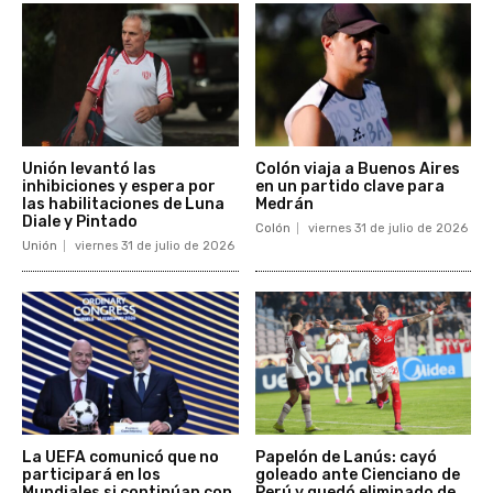
Unión levantó las
Colón viaja a Buenos Aires
inhibiciones y espera por
en un partido clave para
las habilitaciones de Luna
Medrán
Diale y Pintado
Colón
viernes 31 de julio de 2026
Unión
viernes 31 de julio de 2026
La UEFA comunicó que no
Papelón de Lanús: cayó
participará en los
goleado ante Cienciano de
Mundiales si continúan con
Perú y quedó eliminado de