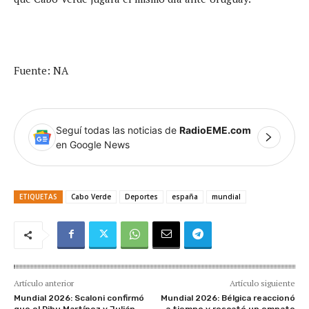
Fuente: NA
Seguí todas las noticias de
RadioEME.com
en Google News
ETIQUETAS
Cabo Verde
Deportes
españa
mundial
Artículo anterior
Artículo siguiente
Mundial 2026: Scaloni confirmó
Mundial 2026: Bélgica reaccionó
que el Dibu Martínez y Julián
a tiempo y rescató un empate