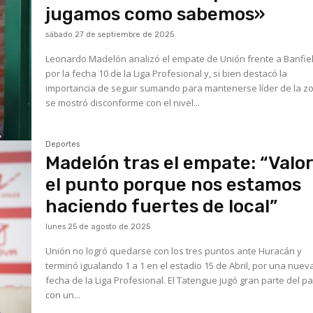
jugamos como sabemos»
sábado 27 de septiembre de 2025
Leonardo Madelón analizó el empate de Unión frente a Banfie
por la fecha 10 de la Liga Profesional y, si bien destacó la
importancia de seguir sumando para mantenerse líder de la z
se mostró disconforme con el nivel...
Deportes
Madelón tras el empate: “Valo
el punto porque nos estamos
haciendo fuertes de local”
lunes 25 de agosto de 2025
Unión no logró quedarse con los tres puntos ante Huracán y
terminó igualando 1 a 1 en el estadio 15 de Abril, por una nuev
fecha de la Liga Profesional. El Tatengue jugó gran parte del pa
con un...