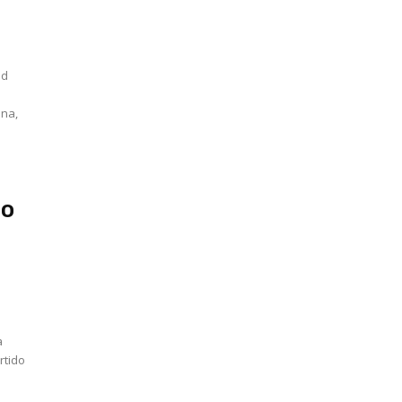
ld
ona,
ro
a
rtido