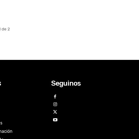
1 de 2
Seguinos
s
as
mación