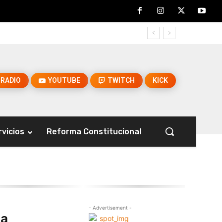
RADIO
YOUTUBE
TWITCH
KICK
rvicios
Reforma Constitucional
- Advertisement -
ra