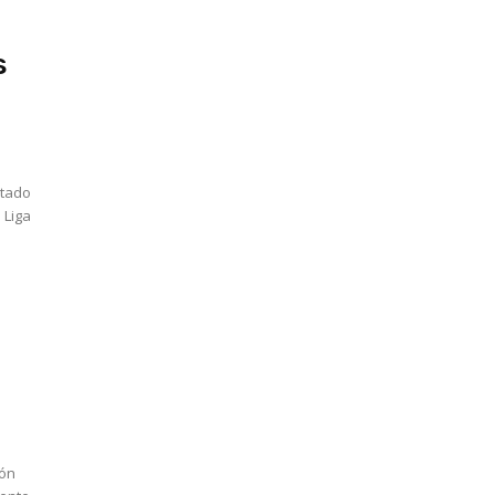
s
ltado
 Liga
lón