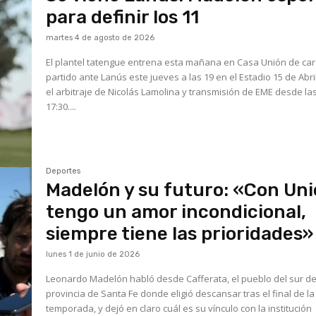
para definir los 11
martes 4 de agosto de 2026
El plantel tatengue entrena esta mañana en Casa Unión de car
partido ante Lanús este jueves a las 19 en el Estadio 15 de Abri
el arbitraje de Nicolás Lamolina y transmisión de EME desde la
17:30....
Deportes
Madelón y su futuro: «Con Un
tengo un amor incondicional,
siempre tiene las prioridades»
lunes 1 de junio de 2026
Leonardo Madelón habló desde Cafferata, el pueblo del sur de
provincia de Santa Fe donde eligió descansar tras el final de la
temporada, y dejó en claro cuál es su vínculo con la institución