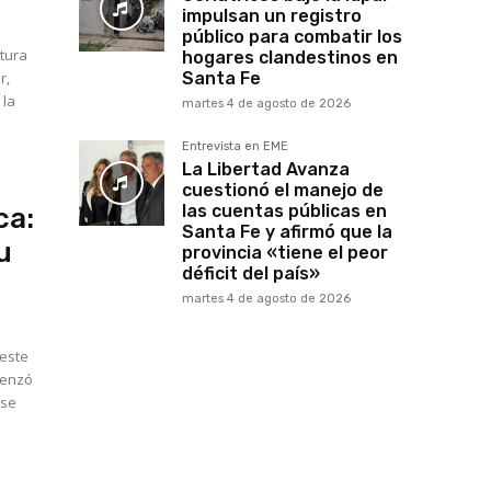
impulsan un registro
público para combatir los
rtura
hogares clandestinos en
r,
Santa Fe
 la
martes 4 de agosto de 2026
Entrevista en EME
La Libertad Avanza
cuestionó el manejo de
las cuentas públicas en
ca:
Santa Fe y afirmó que la
u
provincia «tiene el peor
déficit del país»
martes 4 de agosto de 2026
 este
menzó
 se