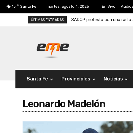
C
15
Santa Fe
martes, agosto 4, 2026
En Vivo
Audio
SADOP protestó con una radio abi
ÚLTIMAS ENTRADAS
Santa Fe
Provinciales
Noticias
Leonardo Madelón