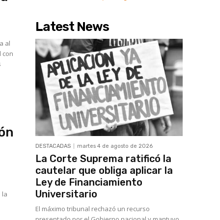
Latest News
a al
l con
s
ión
DESTACADAS
martes 4 de agosto de 2026
La Corte Suprema ratificó la
cautelar que obliga aplicar la
Ley de Financiamiento
Universitario
 la
El máximo tribunal rechazó un recurso
presentado por el Gobierno nacional y mantuvo