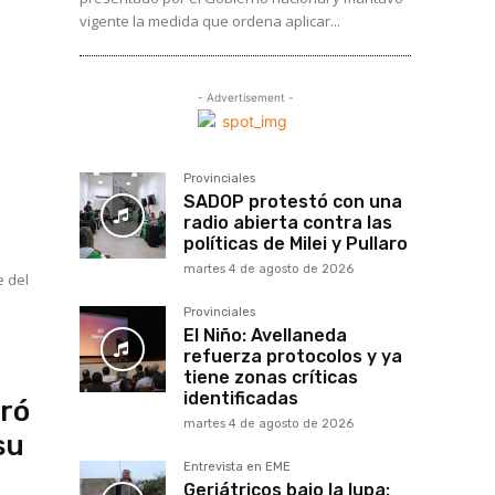
vigente la medida que ordena aplicar...
- Advertisement -
Provinciales
SADOP protestó con una
radio abierta contra las
políticas de Milei y Pullaro
martes 4 de agosto de 2026
e del
Provinciales
El Niño: Avellaneda
refuerza protocolos y ya
tiene zonas críticas
identificadas
oró
martes 4 de agosto de 2026
su
Entrevista en EME
Geriátricos bajo la lupa: