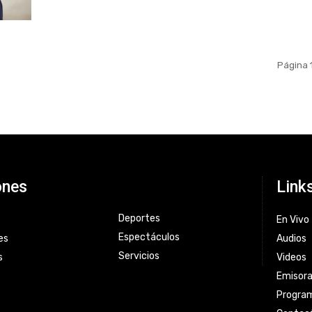
Página 
ones
Link
Deportes
En Vivo
Espectáculos
es
Audios
Servicios
s
Videos
Emisor
Progra