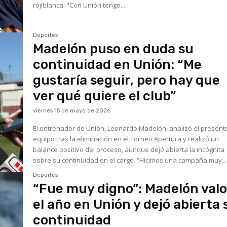
rojiblanca: "Con Unión tengo...
Deportes
Madelón puso en duda su
continuidad en Unión: “Me
gustaría seguir, pero hay que
ver qué quiere el club”
viernes 15 de mayo de 2026
El entrenador de Unión, Leonardo Madelón, analizó el present
equipo tras la eliminación en el Torneo Apertura y realizó un
balance positivo del proceso, aunque dejó abierta la incógnita
sobre su continuidad en el cargo. “Hicimos una campaña muy...
Deportes
“Fue muy digno”: Madelón val
el año en Unión y dejó abierta 
continuidad