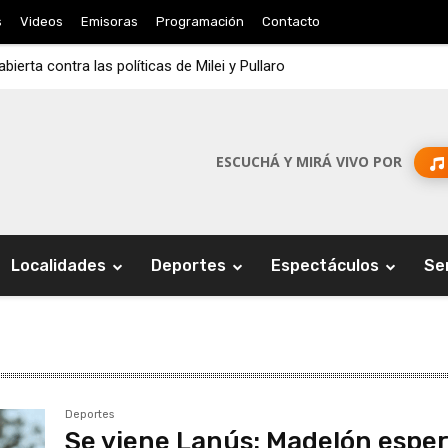
s
Videos
Emisoras
Programación
Contacto
erta contra las políticas de Milei y Pullaro
ESCUCHÁ Y MIRÁ VIVO POR
Localidades
Deportes
Espectáculos
Se
Deportes
Se viene Lanús: Madelón espe