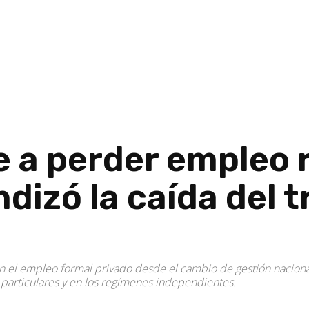
e a perder empleo 
dizó la caída del 
 el empleo formal privado desde el cambio de gestión nacional
 particulares y en los regímenes independientes.