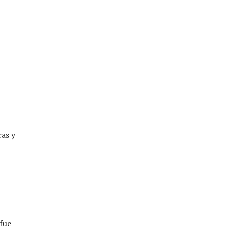
ras y
fue