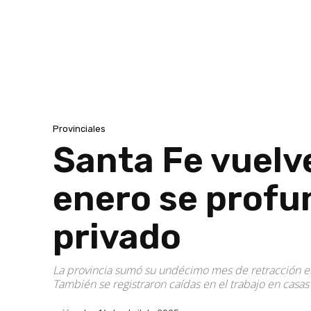
Provinciales
Santa Fe vuelv
enero se profun
privado
La provincia sumó su undécimo mes de retracción en
También se registraron caídas en el trabajo en casas