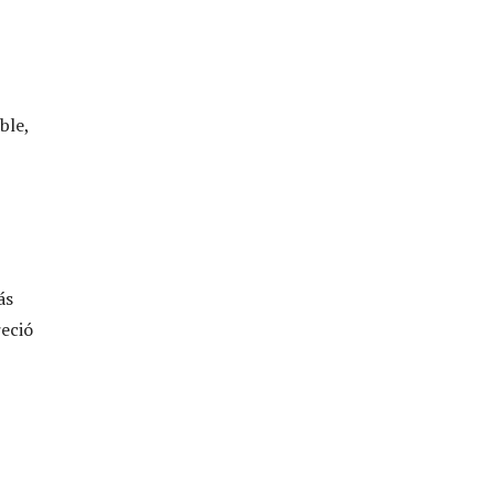
ble,
ás
reció