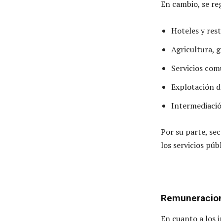
En cambio, se reg
Hoteles y res
Agricultura, g
Servicios comu
Explotación d
Intermediació
Por su parte, se
los servicios púb
Remuneracion
En cuanto a los 