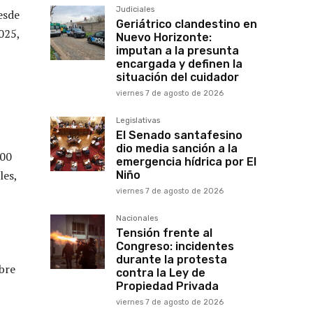
Judiciales
esde
Geriátrico clandestino en
025,
Nuevo Horizonte:
imputan a la presunta
encargada y definen la
situación del cuidador
viernes 7 de agosto de 2026
Legislativas
El Senado santafesino
dio media sanción a la
100
emergencia hídrica por El
les,
Niño
viernes 7 de agosto de 2026
Nacionales
Tensión frente al
Congreso: incidentes
durante la protesta
bre
contra la Ley de
Propiedad Privada
viernes 7 de agosto de 2026