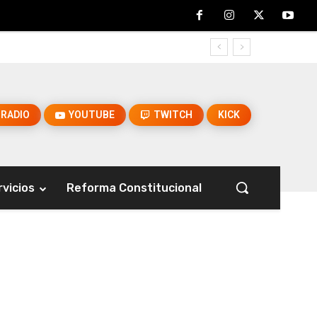
RADIO
YOUTUBE
TWITCH
KICK
rvicios
Reforma Constitucional